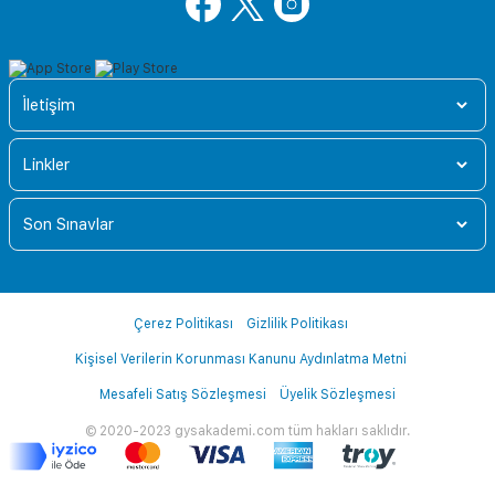
İletişim
Linkler
Son Sınavlar
Çerez Politikası
Gizlilik Politikası
Kişisel Verilerin Korunması Kanunu Aydınlatma Metni
Mesafeli Satış Sözleşmesi
Üyelik Sözleşmesi
© 2020-2023 gysakademi.com tüm hakları saklıdır.