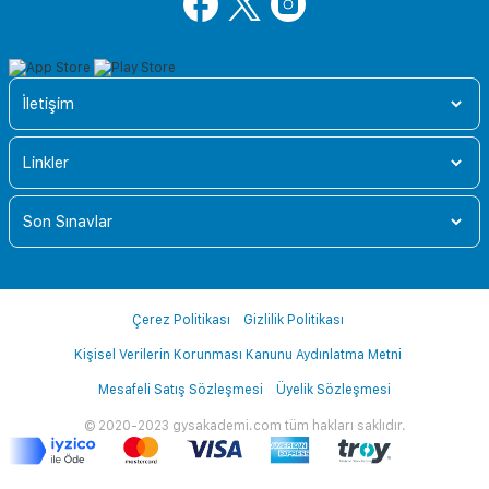
İletişim
Linkler
Son Sınavlar
Çerez Politikası
Gizlilik Politikası
Kişisel Verilerin Korunması Kanunu Aydınlatma Metni
Mesafeli Satış Sözleşmesi
Üyelik Sözleşmesi
© 2020-2023 gysakademi.com tüm hakları saklıdır.