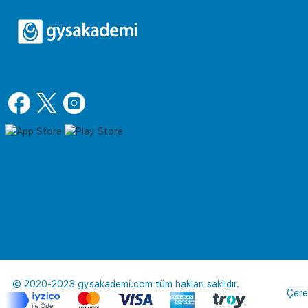
© 2020-2023 gysakademi.com tüm hakları saklıdır.
Çere