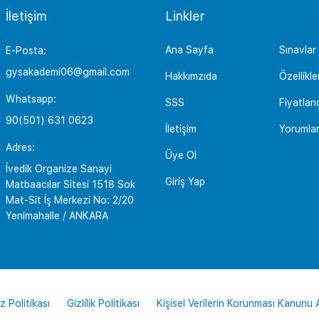
İletişim
Linkler
Ana Sayfa
Sınavlar
E-Posta:
gysakademi06@gmail.com
Hakkımzıda
Özellikle
Whatsapp:
SSS
Fiyatlan
90(501) 631 0623
İletişim
Yorumla
Adres:
Üye Ol
İvedik Organize Sanayi
Giriş Yap
Matbaacılar Sitesi 1518 Sok
Mat-Sit İş Merkezi No: 2/20
Yenimahalle / ANKARA
z Politikası
Gizlilik Politikası
Kişisel Verilerin Korunması Kanunu