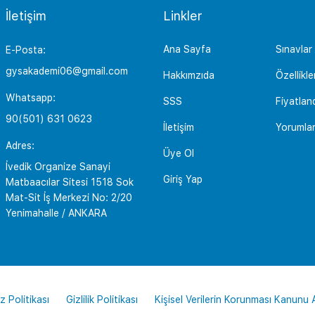
İletişim
Linkler
Ana Sayfa
Sınavlar
E-Posta:
gysakademi06@gmail.com
Hakkımzıda
Özellikle
Whatsapp:
SSS
Fiyatlan
90(501) 631 0623
İletişim
Yorumla
Adres:
Üye Ol
İvedik Organize Sanayi
Giriş Yap
Matbaacılar Sitesi 1518 Sok
Mat-Sit İş Merkezi No: 2/20
Yenimahalle / ANKARA
z Politikası
Gizlilik Politikası
Kişisel Verilerin Korunması Kanunu