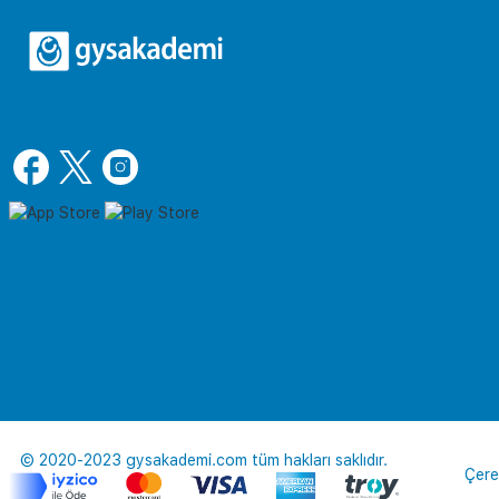
© 2020-2023 gysakademi.com tüm hakları saklıdır.
Çere