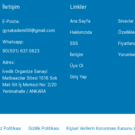
İletişim
Linkler
Ana Sayfa
Sınavlar
E-Posta:
gysakademi06@gmail.com
Hakkımzıda
Özellikle
Whatsapp:
SSS
Fiyatlan
90(501) 631 0623
İletişim
Yorumla
Adres:
Üye Ol
İvedik Organize Sanayi
Giriş Yap
Matbaacılar Sitesi 1518 Sok
Mat-Sit İş Merkezi No: 2/20
Yenimahalle / ANKARA
z Politikası
Gizlilik Politikası
Kişisel Verilerin Korunması Kanunu