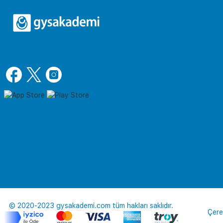
© 2020-2023 gysakademi.com tüm hakları saklıdır.
Çere