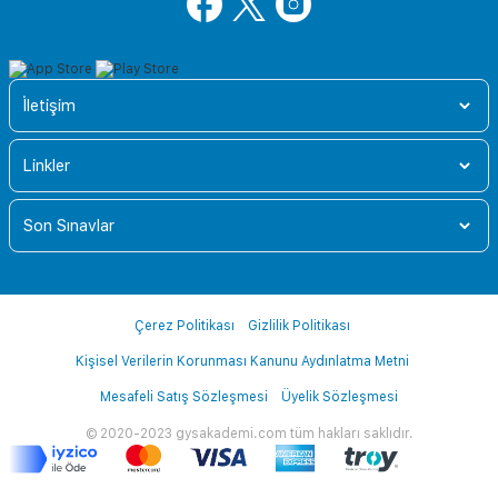
İletişim
Linkler
Son Sınavlar
Çerez Politikası
Gizlilik Politikası
Kişisel Verilerin Korunması Kanunu Aydınlatma Metni
Mesafeli Satış Sözleşmesi
Üyelik Sözleşmesi
© 2020-2023 gysakademi.com tüm hakları saklıdır.