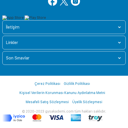
İletişim
Linkler
Son Sınavlar
Çerez Politikası
Gizlilik Politikası
Kişisel Verilerin Korunması Kanunu Aydınlatma Metni
Mesafeli Satış Sözleşmesi
Üyelik Sözleşmesi
© 2020-2023 gysakademi.com tüm hakları saklıdır.