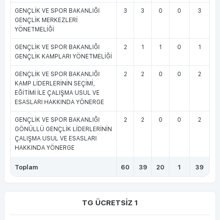
GENÇLİK VE SPOR BAKANLIĞI
3
3
0
0
3
GENÇLİK MERKEZLERİ
YÖNETMELİĞİ
GENÇLİK VE SPOR BAKANLIĞI
2
1
1
0
1
GENÇLİK KAMPLARI YÖNETMELİĞİ
GENÇLİK VE SPOR BAKANLIĞI
2
2
0
0
2
KAMP LİDERLERİNİN SEÇİMİ,
EĞİTİMİ İLE ÇALIŞMA USUL VE
ESASLARI HAKKINDA YÖNERGE
GENÇLİK VE SPOR BAKANLIĞI
2
2
0
0
2
GÖNÜLLÜ GENÇLİK LİDERLERİNİN
ÇALIŞMA USUL VE ESASLARI
HAKKINDA YÖNERGE
Toplam
60
39
20
1
39
TG ÜCRETSİZ 1