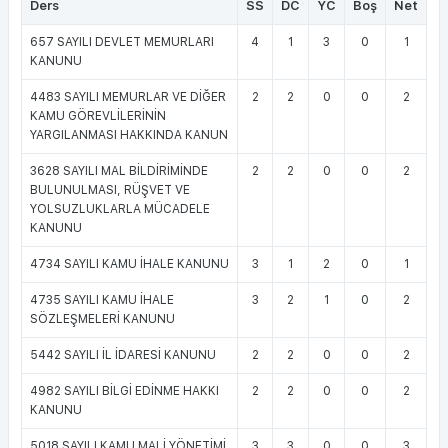
Ders
SS
DC
YC
Boş
Net
657 SAYILI DEVLET MEMURLARI
4
1
3
0
1
KANUNU
4483 SAYILI MEMURLAR VE DİĞER
2
2
0
0
2
KAMU GÖREVLİLERİNİN
YARGILANMASI HAKKINDA KANUN
3628 SAYILI MAL BİLDİRİMİNDE
2
2
0
0
2
BULUNULMASI, RÜŞVET VE
YOLSUZLUKLARLA MÜCADELE
KANUNU
4734 SAYILI KAMU İHALE KANUNU
3
1
2
0
1
4735 SAYILI KAMU İHALE
3
2
1
0
2
SÖZLEŞMELERİ KANUNU
5442 SAYILI İL İDARESİ KANUNU
2
2
0
0
2
4982 SAYILI BİLGİ EDİNME HAKKI
2
2
0
0
2
KANUNU
5018 SAYILI KAMU MALİ YÖNETİMİ
3
3
0
0
3