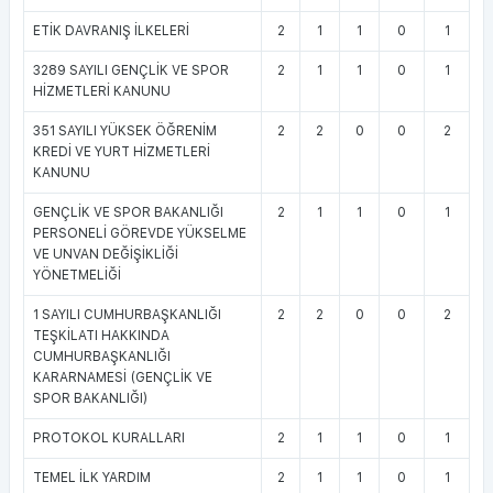
ETİK DAVRANIŞ İLKELERİ
2
1
1
0
1
3289 SAYILI GENÇLİK VE SPOR
2
1
1
0
1
HİZMETLERİ KANUNU
351 SAYILI YÜKSEK ÖĞRENİM
2
2
0
0
2
KREDİ VE YURT HİZMETLERİ
KANUNU
GENÇLİK VE SPOR BAKANLIĞI
2
1
1
0
1
PERSONELİ GÖREVDE YÜKSELME
VE UNVAN DEĞİŞİKLİĞİ
YÖNETMELİĞİ
1 SAYILI CUMHURBAŞKANLIĞI
2
2
0
0
2
TEŞKİLATI HAKKINDA
CUMHURBAŞKANLIĞI
KARARNAMESİ (GENÇLİK VE
SPOR BAKANLIĞI)
PROTOKOL KURALLARI
2
1
1
0
1
TEMEL İLK YARDIM
2
1
1
0
1