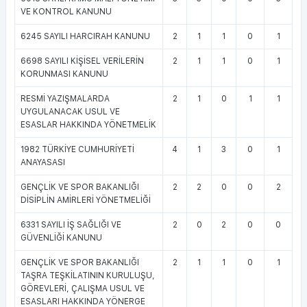
VE KONTROL KANUNU
6245 SAYILI HARCIRAH KANUNU
2
1
1
0
1
6698 SAYILI KİŞİSEL VERİLERİN
2
1
1
0
1
KORUNMASI KANUNU
RESMİ YAZIŞMALARDA
2
1
0
1
1
UYGULANACAK USUL VE
ESASLAR HAKKINDA YÖNETMELİK
1982 TÜRKİYE CUMHURİYETİ
4
1
3
0
1
ANAYASASI
GENÇLİK VE SPOR BAKANLIĞI
2
2
0
0
2
DİSİPLİN AMİRLERİ YÖNETMELİĞİ
6331 SAYILI İŞ SAĞLIĞI VE
2
0
2
0
0
GÜVENLİĞİ KANUNU
GENÇLİK VE SPOR BAKANLIĞI
2
1
1
0
1
TAŞRA TEŞKİLATININ KURULUŞU,
GÖREVLERİ, ÇALIŞMA USUL VE
ESASLARI HAKKINDA YÖNERGE