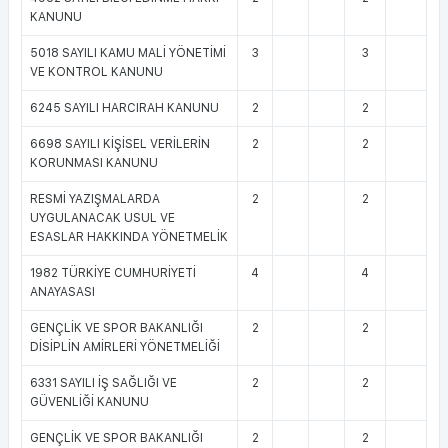
KANUNU
5018 SAYILI KAMU MALİ YÖNETİMİ
3
3
VE KONTROL KANUNU
6245 SAYILI HARCIRAH KANUNU
2
2
6698 SAYILI KİŞİSEL VERİLERİN
2
2
KORUNMASI KANUNU
RESMİ YAZIŞMALARDA
2
2
UYGULANACAK USUL VE
ESASLAR HAKKINDA YÖNETMELİK
1982 TÜRKİYE CUMHURİYETİ
4
4
ANAYASASI
GENÇLİK VE SPOR BAKANLIĞI
2
2
DİSİPLİN AMİRLERİ YÖNETMELİĞİ
6331 SAYILI İŞ SAĞLIĞI VE
2
2
GÜVENLİĞİ KANUNU
GENÇLİK VE SPOR BAKANLIĞI
2
2