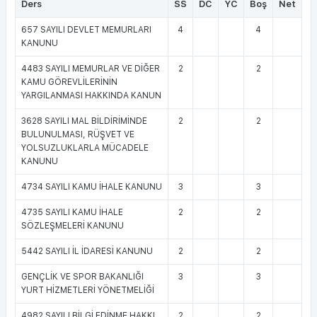
Ders
SS
DC
YC
Boş
Net
657 SAYILI DEVLET MEMURLARI
4
4
KANUNU
4483 SAYILI MEMURLAR VE DİĞER
2
2
KAMU GÖREVLİLERİNİN
YARGILANMASI HAKKINDA KANUN
3628 SAYILI MAL BİLDİRİMİNDE
2
2
BULUNULMASI, RÜŞVET VE
YOLSUZLUKLARLA MÜCADELE
KANUNU
4734 SAYILI KAMU İHALE KANUNU
3
3
4735 SAYILI KAMU İHALE
2
2
SÖZLEŞMELERİ KANUNU
5442 SAYILI İL İDARESİ KANUNU
2
2
GENÇLİK VE SPOR BAKANLIĞI
3
3
YURT HİZMETLERİ YÖNETMELİĞİ
4982 SAYILI BİLGİ EDİNME HAKKI
2
2