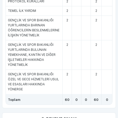
PROTOKOL KURALLARI
2
2
TEMEL İLK YARDIM
2
2
GENÇLİK VE SPOR BAKANLIĞI
2
2
YURTLARINDA BARINAN
ÖĞRENCİLERİN BESLENMELERİNE
İLİŞKİN YÖNETMELİK
GENÇLİK VE SPOR BAKANLIĞI
2
2
YURTLARINDA BULUNAN
YEMEKHANE, KANTİN VE DİĞER
İŞLETMELER HAKKINDA
YÖNETMELİK
GENÇLİK VE SPOR BAKANLIĞI
2
2
ÖZEL VE GECE HİZMETLERİ USUL
VE ESASLARI HAKKINDA
YÖNERGE
Toplam
60
0
0
60
0