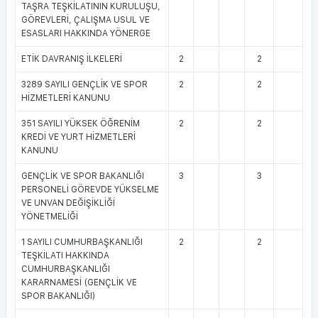
TAŞRA TEŞKİLATININ KURULUŞU,
GÖREVLERİ, ÇALIŞMA USUL VE
ESASLARI HAKKINDA YÖNERGE
ETİK DAVRANIŞ İLKELERİ
2
2
3289 SAYILI GENÇLİK VE SPOR
2
2
HİZMETLERİ KANUNU
351 SAYILI YÜKSEK ÖĞRENİM
2
2
KREDİ VE YURT HİZMETLERİ
KANUNU
GENÇLİK VE SPOR BAKANLIĞI
3
3
PERSONELİ GÖREVDE YÜKSELME
VE UNVAN DEĞİŞİKLİĞİ
YÖNETMELİĞİ
1 SAYILI CUMHURBAŞKANLIĞI
2
2
TEŞKİLATI HAKKINDA
CUMHURBAŞKANLIĞI
KARARNAMESİ (GENÇLİK VE
SPOR BAKANLIĞI)