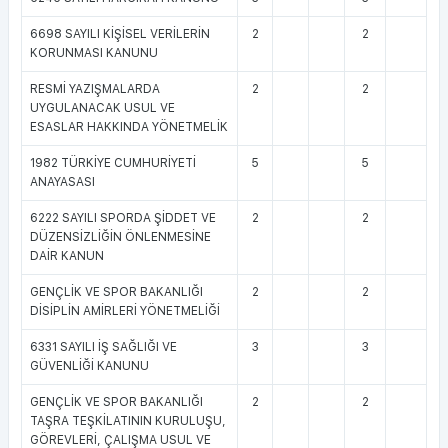
6698 SAYILI KİŞİSEL VERİLERİN
2
2
KORUNMASI KANUNU
RESMİ YAZIŞMALARDA
2
2
UYGULANACAK USUL VE
ESASLAR HAKKINDA YÖNETMELİK
1982 TÜRKİYE CUMHURİYETİ
5
5
ANAYASASI
6222 SAYILI SPORDA ŞİDDET VE
2
2
DÜZENSİZLİĞİN ÖNLENMESİNE
DAİR KANUN
GENÇLİK VE SPOR BAKANLIĞI
2
2
DİSİPLİN AMİRLERİ YÖNETMELİĞİ
6331 SAYILI İŞ SAĞLIĞI VE
3
3
GÜVENLİĞİ KANUNU
GENÇLİK VE SPOR BAKANLIĞI
2
2
TAŞRA TEŞKİLATININ KURULUŞU,
GÖREVLERİ, ÇALIŞMA USUL VE