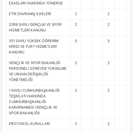
ESASLARI HAKKINDA YÖNERGE
ETİK DAVRANIŞ İLKELERİ
2
2
3289 SAYILI GENÇLİK VE SPOR
2
2
HİZMETLERİ KANUNU
351 SAYILI YÜKSEK ÖĞRENİM
3
3
KREDİ VE YURT HİZMETLERİ
KANUNU
GENÇLİK VE SPOR BAKANLIĞI
2
2
PERSONELİ GÖREVDE YÜKSELME
VE UNVAN DEĞİŞİKLİĞİ
YÖNETMELİĞİ
1 SAYILI CUMHURBAŞKANLIĞI
2
2
TEŞKİLATI HAKKINDA
CUMHURBAŞKANLIĞI
KARARNAMESİ (GENÇLİK VE
SPOR BAKANLIĞI)
PROTOKOL KURALLARI
2
2