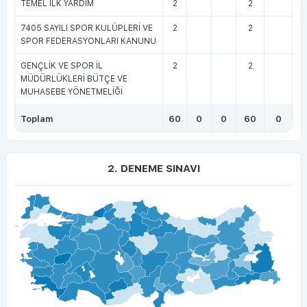
TEMEL İLK YARDIM
2
2
7405 SAYILI SPOR KULÜPLERİ VE
2
2
SPOR FEDERASYONLARI KANUNU
GENÇLİK VE SPOR İL
2
2
MÜDÜRLÜKLERİ BÜTÇE VE
MUHASEBE YÖNETMELİĞİ
Toplam
60
0
0
60
0
2. DENEME SINAVI