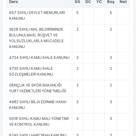
Ders
SS
DC
YC
Boş
Net
657 SAYILI DEVLET MEMURLARI
5
5
KANUNU
3628 SAYILI MAL BİLDİRİMİNDE
2
2
BULUNULMASI, RÜŞVET VE
YOLSUZLUKLARLA MÜCADELE
KANUNU
4734 SAYILI KAMU İHALE KANUNU
3
3
4735 SAYILI KAMU İHALE
2
2
SÖZLEŞMELERİ KANUNU
GENÇLİK VE SPOR BAKANLIĞI
2
2
YURT HİZMETLERİ YÖNETMELİĞİ
4982 SAYILI BİLGİ EDİNME HAKKI
3
3
KANUNU
5018 SAYILI KAMU MALİ YÖNETİMİ
3
3
VE KONTROL KANUNU
6245 SAYILI HARCIRAH KANUNU
3
3