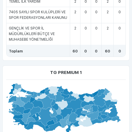
TEMEL İLK YARDIM
2
0
0
2
0
7405 SAYILI SPOR KULÜPLERİ VE
2
0
0
2
0
SPOR FEDERASYONLARI KANUNU
GENÇLİK VE SPOR İL
2
0
0
2
0
MÜDÜRLÜKLERİ BÜTÇE VE
MUHASEBE YÖNETMELİĞİ
Toplam
60
0
0
60
0
TG PREMIUM 1