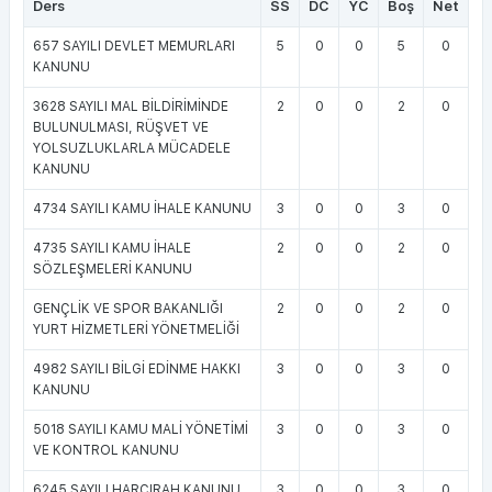
Ders
SS
DC
YC
Boş
Net
657 SAYILI DEVLET MEMURLARI
5
0
0
5
0
KANUNU
3628 SAYILI MAL BİLDİRİMİNDE
2
0
0
2
0
BULUNULMASI, RÜŞVET VE
YOLSUZLUKLARLA MÜCADELE
KANUNU
4734 SAYILI KAMU İHALE KANUNU
3
0
0
3
0
4735 SAYILI KAMU İHALE
2
0
0
2
0
SÖZLEŞMELERİ KANUNU
GENÇLİK VE SPOR BAKANLIĞI
2
0
0
2
0
YURT HİZMETLERİ YÖNETMELİĞİ
4982 SAYILI BİLGİ EDİNME HAKKI
3
0
0
3
0
KANUNU
5018 SAYILI KAMU MALİ YÖNETİMİ
3
0
0
3
0
VE KONTROL KANUNU
6245 SAYILI HARCIRAH KANUNU
3
0
0
3
0