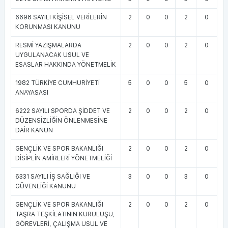
6698 SAYILI KİŞİSEL VERİLERİN
2
0
0
2
0
KORUNMASI KANUNU
RESMİ YAZIŞMALARDA
2
0
0
2
0
UYGULANACAK USUL VE
ESASLAR HAKKINDA YÖNETMELİK
1982 TÜRKİYE CUMHURİYETİ
5
0
0
5
0
ANAYASASI
6222 SAYILI SPORDA ŞİDDET VE
2
0
0
2
0
DÜZENSİZLİĞİN ÖNLENMESİNE
DAİR KANUN
GENÇLİK VE SPOR BAKANLIĞI
2
0
0
2
0
DİSİPLİN AMİRLERİ YÖNETMELİĞİ
6331 SAYILI İŞ SAĞLIĞI VE
3
0
0
3
0
GÜVENLİĞİ KANUNU
GENÇLİK VE SPOR BAKANLIĞI
2
0
0
2
0
TAŞRA TEŞKİLATININ KURULUŞU,
GÖREVLERİ, ÇALIŞMA USUL VE