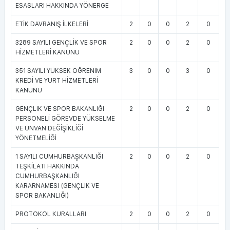
ESASLARI HAKKINDA YÖNERGE
ETİK DAVRANIŞ İLKELERİ
2
0
0
2
0
3289 SAYILI GENÇLİK VE SPOR
2
0
0
2
0
HİZMETLERİ KANUNU
351 SAYILI YÜKSEK ÖĞRENİM
3
0
0
3
0
KREDİ VE YURT HİZMETLERİ
KANUNU
GENÇLİK VE SPOR BAKANLIĞI
2
0
0
2
0
PERSONELİ GÖREVDE YÜKSELME
VE UNVAN DEĞİŞİKLİĞİ
YÖNETMELİĞİ
1 SAYILI CUMHURBAŞKANLIĞI
2
0
0
2
0
TEŞKİLATI HAKKINDA
CUMHURBAŞKANLIĞI
KARARNAMESİ (GENÇLİK VE
SPOR BAKANLIĞI)
PROTOKOL KURALLARI
2
0
0
2
0