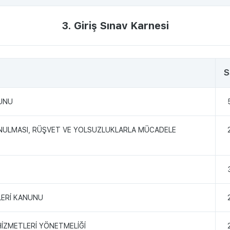
3. Giriş Sınav Karnesi
S
NUNU
LUNULMASI, RÜŞVET VE YOLSUZLUKLARLA MÜCADELE
LERİ KANUNU
HİZMETLERİ YÖNETMELİĞİ