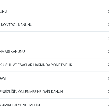
NUNU
VE KONTROL KANUNU
RUNMASI KANUNU
K USUL VE ESASLAR HAKKINDA YÖNETMELİK
SASI
ZENSİZLİĞİN ÖNLENMESİNE DAİR KANUN
N AMİRLERİ YÖNETMELİĞİ