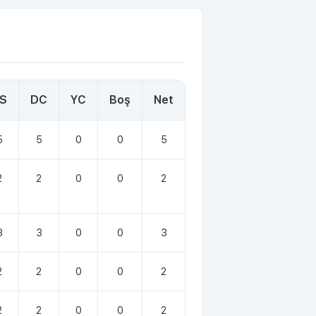
S
DC
YC
Boş
Net
5
5
0
0
5
2
2
0
0
2
3
3
0
0
3
2
2
0
0
2
2
2
0
0
2