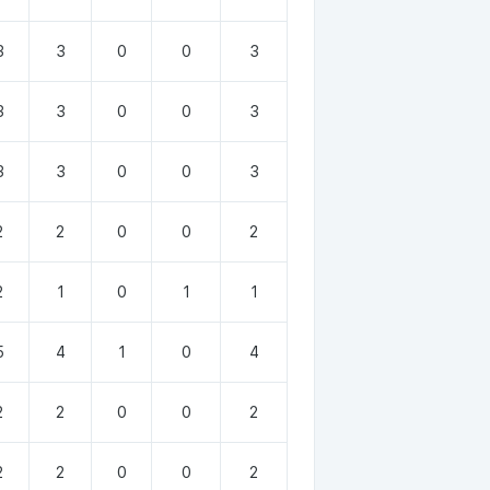
3
3
0
0
3
3
3
0
0
3
3
3
0
0
3
2
2
0
0
2
2
1
0
1
1
5
4
1
0
4
2
2
0
0
2
2
2
0
0
2