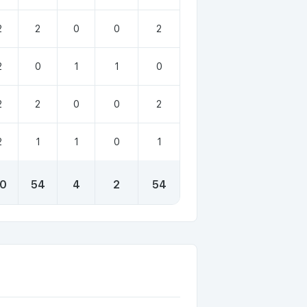
2
2
0
0
2
2
0
1
1
0
2
2
0
0
2
2
1
1
0
1
0
54
4
2
54