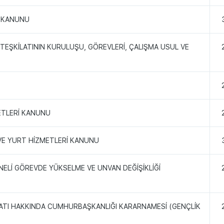
Ğİ KANUNU
 TEŞKİLATININ KURULUŞU, GÖREVLERİ, ÇALIŞMA USUL VE
METLERİ KANUNU
 VE YURT HİZMETLERİ KANUNU
NELİ GÖREVDE YÜKSELME VE UNVAN DEĞİŞİKLİĞİ
LATI HAKKINDA CUMHURBAŞKANLIĞI KARARNAMESİ (GENÇLİK